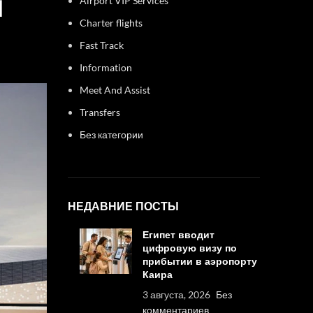
Airport VIP Services
l
Charter flights
Fast Track
Information
Meet And Assist
Transfers
Без категории
НЕДАВНИЕ ПОСТЫ
Египет вводит
цифровую визу по
прибытии в аэропорту
Каира
3 августа, 2026
Без
комментариев