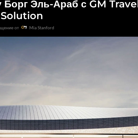
у Борг Эль-Араб с GM Trave
Solution
щение от
Mia Stanford