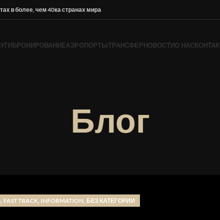
ах в более, чем 40ка странах мира
ЛУГИ
БРОНИРОВАНИЕ
АЭРОПОРТЫ
ТРАНСФЕР
НОВОСТИ
О НАС
КОНТА
Блог
,
,
,
S
FAST TRACK
INFORMATION
БЕЗ КАТЕГОРИИ