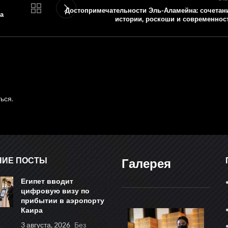
Достопримечательности Эль-Аламейна: сочетан
а
истории, роскоши и современнос
ться
.
НИЕ ПОСТЫ
Галерея
Египет вводит
цифровую визу по
прибытии в аэропорту
Каира
3 августа, 2026
Без