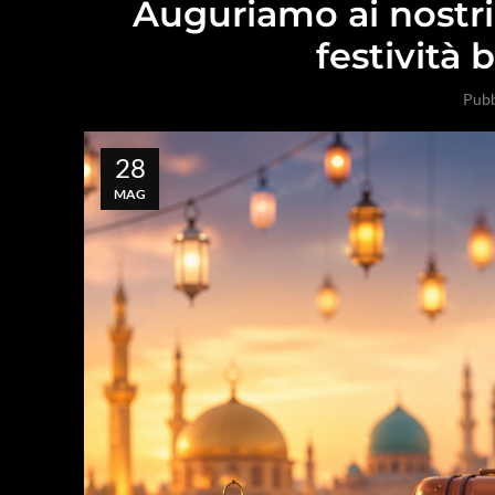
Auguriamo ai nostri 
festività 
Pubb
28
MAG