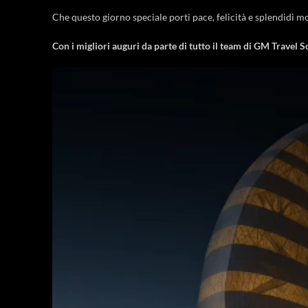
Che questo giorno speciale porti pace, felicità e splendidi mo
Con i migliori auguri da parte di tutto il team di GM Travel S