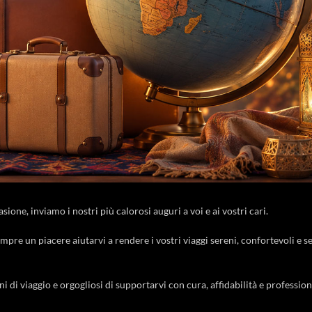
sione, inviamo i nostri più calorosi auguri a voi e ai vostri cari.
empre un piacere aiutarvi a rendere i vostri viaggi sereni, confortevoli e s
ani di viaggio e orgogliosi di supportarvi con cura, affidabilità e profession