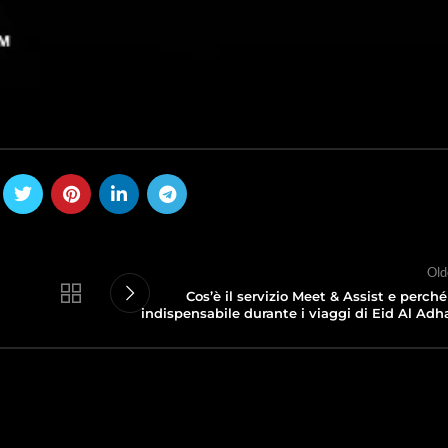
Old
Cos’è il servizio Meet & Assist e perché
indispensabile durante i viaggi di Eid Al Adh