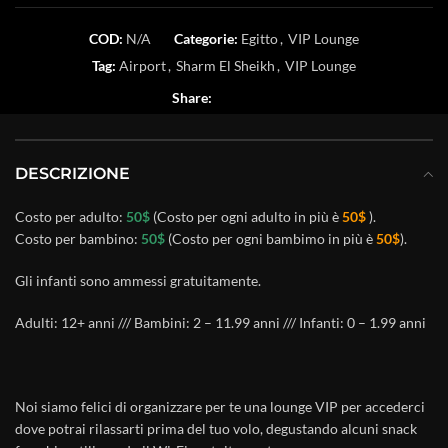
COD:
N/A
Categorie:
Egitto
,
VIP Lounge
Tag:
Airport
,
Sharm El Sheikh
,
VIP Lounge
Share:
DESCRIZIONE
Costo per adulto:
50$
(Costo per ogni adulto in più è
50$
).
Costo per bambino:
50$
(Costo per ogni bambimo in più è
50$
).
Gli infanti sono ammessi gratuitamente.
Adulti: 12+ anni /// Bambini: 2 – 11.99 anni /// Infanti: 0 – 1.99 anni
Noi siamo felici di organizzare per te una lounge VIP per accederci
dove potrai rilassarti prima del tuo volo, degustando alcuni snack