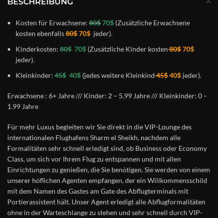
BESCHREIBUNG
Kosten für Erwachsene:
80$
70$
(Zusätzliche Erwachsene
kosten ebenfalls
80$
70$
jeder).
Kinderkosten:
80$
70$
(Zusätzliche Kinder kosten
80$
70$
jeder).
Kleinkinder:
45$
40$
(jedes weitere Kleinkind
45$
40$
jeder).
Erwachsene : 6+ Jahre /// Kinder: 2 – 5.99 Jahre /// Kleinkinder: 0 –
1.99 Jahre
Für mehr Luxus begleiten wir Sie direkt in die VIP-Lounge des
internationalen Flughafens Sharm el Sheikh, nachdem alle
Formalitäten sehr schnell erledigt sind, ob Business oder Economy
Class, um sich vor Ihrem Flug zu entspannen und mit allen
Einrichtungen zu genießen, die Sie benötigen. Sie werden von einem
unserer höflichen Agenten empfangen, der ein Willkommensschild
mit dem Namen des Gastes am Gate des Abflugterminals mit
Portierassistent hält. Unser Agent erledigt alle Abflugformalitäten
ohne in der Warteschlange zu stehen und sehr schnell durch VIP-