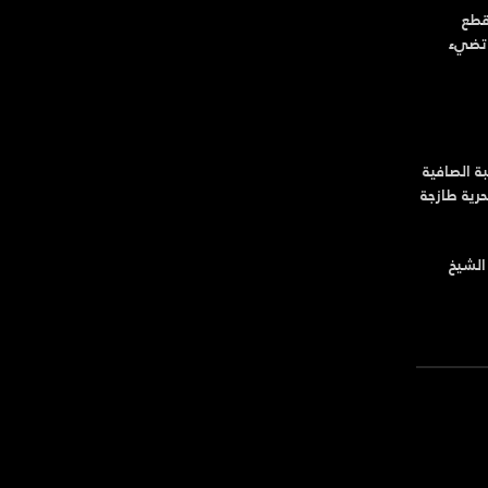
قطع
 تضيء
ة الصافية
رية طازجة
الشيخ