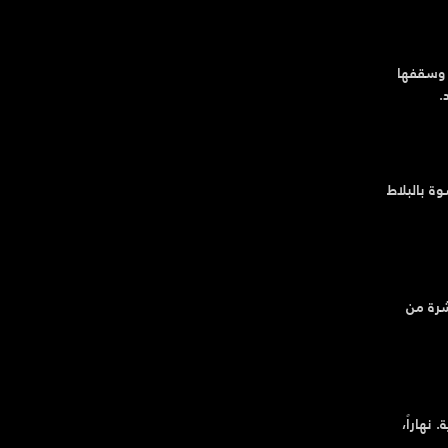
ة وسقفها
.
كسوة بالبلاط
شرة من
نهاراً،