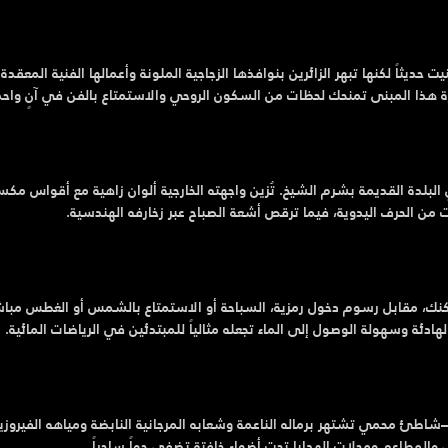
ت حديثاً لكنها تبهر الزائرين بنوافذها الزجاجية الملونة وأعمالها الفنية المعقد
رة هذا المبنى تمنحك لحظات من السكون الروحي والاستمتاع بالفن في آنٍ واحد
 جوهرة معمارية تقع في البلدة القديمة بشرم الشيخ. تُزين واجهته الخارجية ألوان زاهية مع أقواس م
من الحرف اليدوية، فيما ترقص أشعة الصباح عبر زخارفه الهندسية.
نك، مقابل رسوم دخول رمزية، السباحة أو الاستمتاع بالشمس أو الغطس مبا
دئة وسهولة الوصول إلى الماء تجعله مثالياً للمبتدئين في الرياضات المائية.
 محمي تشتهر برماله الناعمة وشعابه المرجانية النابضة ومياهه الفيروزية. 
 والمطاعم ومحلات الهدايا تحت أضواء خافتة تضفي جواً ساحراً.