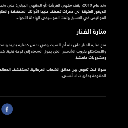
منذ عام 2010، يقف مقهى الفرشة (أو المقهى الجبلي
الديكور العتيقة إلى ممرات تصطف عليها الأرائك المنخفضة والطا
الفوانيس في الغسق وتملأ الموسيقى الهادئة الأجواء.
منارة الفنار
تقع منارة الفنار على تلة أم السيد، وهي تعمل كمنارة بحرية ونقط
والاستمتاع بغروب الشمس الذي يحول السماء إلى لوحة فنية. كما 
ومشروبات منعشة.
سواءً كنت تغوص بين حدائق الشعاب المرجانية، تستكشف المعالم ا
المتنوعة بذكريات لا تُنسى.