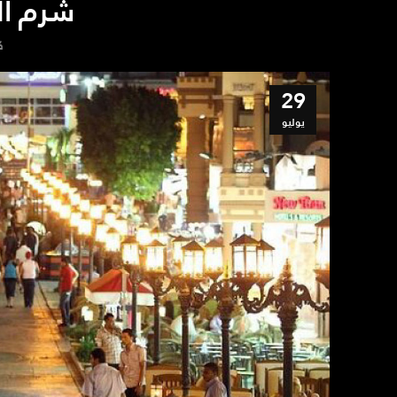
شرم الش
ك
29
يوليو