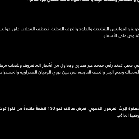
وية والفوانيس التقليدية والجلود والحرف المحلية. تصطف المحلات على جوانب
تفاوض على الأسعار.
ة محمية في مصر. تمتد رأس محمد عبر صحارى وجداول من أشجار المانغروف وشعاب مرجان
سماك ونجم البحر والتحف الغارقة، في حين تروي الوديان الصحراوية والمنحدرات
في مركز جنة سيتي مول، يأخذك متحف توت عنخ آمون في جولة مصغرة لإرث الفرعون الذهبي. تعرض صالاته نحو
ضها الدائم.