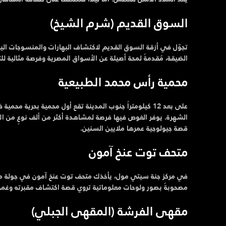
السوق القديم (شرم الشيخ)
تجوّل في أزقة السوق القديم لاكتشاف البهارات والمنسوجات اليد
الضيقة، مُقدمةً لمحة أصيلة عن الأسواق المصرية وفرصة مثالية لل
محمية رأس محمد الطبيعية
على بعد 12 كيلومتراً جنوب المدينة تقع أول محمية بحري
الشهرة. يوفر الغوص فيها فرصة لمشاهدة أكثر من ألف نوعٍ من الأ
قصة جيولوجية عمرها ملايين السنين.
متحف توت عنخ آمون
مصحوبةً بصور ولوحات معلوماتية تروي قصة اكتشاف مقبرته وغمو
مقهى الفرشة (المقهى الجبلي)