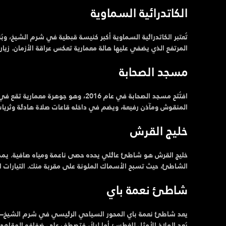
الكاتدرائية السماوية
تُعتبر الكاتدرائية السماوية أكبر كنيسة قبطية في شرم الشيخ، وبُني
المرتفع الذي يضفي عليها هالة معمارية تعكس عراقة الأزمان. زيا
مسجد الصحابة
افتُتح مسجد الصحابة في عام 2016، وهو
المنقوش ومآذن رفيعة، ويضم في داخله قاعات صلاة هادئة وثريات 
خليج القرش
خليج القرش هو شاطئ عائلي يحده حصى ناعمة ومياه صافية. يمك
الشاطئ، حيث تسبح الأسماك الملونة على مقربة منك. التيارات الها
شاطئ نعمة باي
يعد شاطئ نعمة باي المحور السياحي الرئيسي في شرم الشيخ—شاطئ
يُعد الملاذ الأمثل للغطس؛ أما ليلاً، فتصطف على ضفافه المقاهي