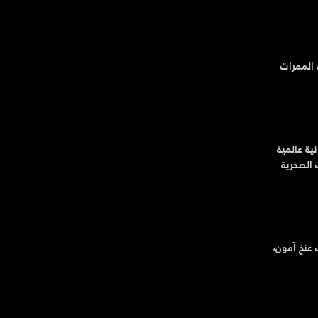
 الممرات
ية عالمية
 الصخرية
 130 قطعةً مقلدةً من كنوز توت عنخ آمون،