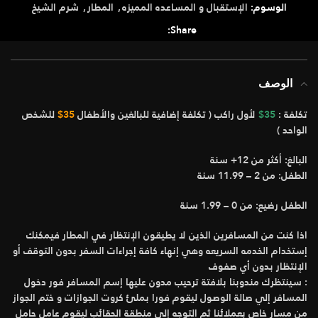
الوسوم:
الإستقبال و المساعده المميزه
,
المطار
,
شرم الشيخ
Share:
الوصف
تكلفة :
35$
لأول راكب ( تكلفة إضافية للبالغين والأطفال
35$
للشخص
الواحد )
البالغ: أكثر من 12+ سنة
الطفل: من 2 – 11.99 سنة
الطفل رضيع: من 0 – 1.99 سنة
اذا كنت من المسافرين الذين لا يطيقون الإنتظار في المطار فيمكنك
إستخدام الخدمه السريعه وهي إنهاء كافة إجراءات السفر بدون التوقف أو
الإنتظار بدون أي صفوف
: سينتظرك مندوبنا بلافتة ترحيب مدون عليها إسم المسافر فور دخول
المسافر إلي صالة الوصول ليقوم فورا بملئ كروت الجوازات و ختم الجواز
من مسار خاص بعملائنا ثم التوجه إلى منطقة الحقائب ليقوم عامل حامل