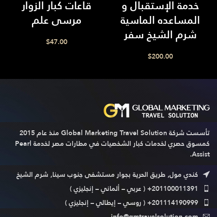
خدمة الإستقبال و
قاعات كبار الزوار
المساعده الماسية
مرسى علم
شرم الشيخ سفر
$
47.00
$
200.00
تأسست شركة Global Marketing Travel Solution منذ عام 2015
كمسوق حصري لخدمات كبار الشخصيات في مطارات مصر لخدمة Pearl
Assist.
كندي مول, طريق الحرية بجوار مستشفى جنوب سينا, شرم الشيخ
201100011391+ ( عربي – ألماني – إنجليزي )
201114190999+ ( روسي – إيطالي – إنجليزي )
info@gmtravelsolution.com